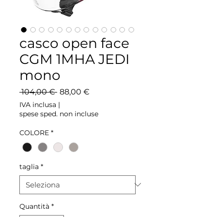
casco open face
CGM 1MHA JEDI
mono
Prezzo
Prezzo
 104,00 € 
88,00 €
regolare
scontato
IVA inclusa
|
spese sped. non incluse
COLORE
*
taglia
*
Quantità
*