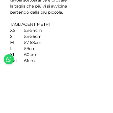
tavola sottostante e provare
la taglia che più vi si avvicina
partendo dalla più piccola.
TAGLIA
CENTIMETRI
XS
53-54cm
S
55-56cm
M
57-58cm
L
59cm
XL
60cm
XXL
61cm