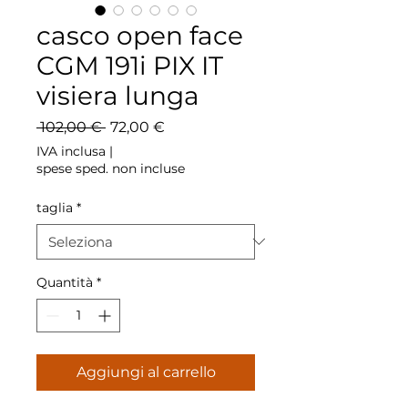
casco open face
CGM 191i PIX IT
visiera lunga
Prezzo
Prezzo
 102,00 € 
72,00 €
regolare
scontato
IVA inclusa
|
spese sped. non incluse
taglia
*
Quantità
*
Aggiungi al carrello